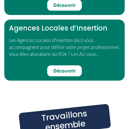
Découvrir
Agences Locales d’Insertion
Les Agences Locales d’Insertion (ALI) vous
accompagnent pour définir votre projet professionnel.
Vous êtes allocataire du RSA ? Les ALI vous…
Découvrir
Tr
av
aillons
ense
mble