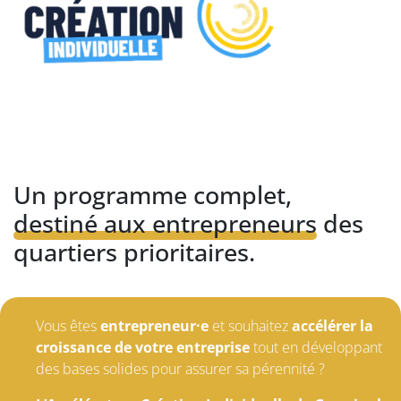
Un programme complet,
destiné aux entrepreneurs
des
quartiers prioritaires.
Vous êtes
entrepreneur·e
et souhaitez
accélérer la
croissance de votre entreprise
tout en développant
des bases solides pour assurer sa pérennité ?