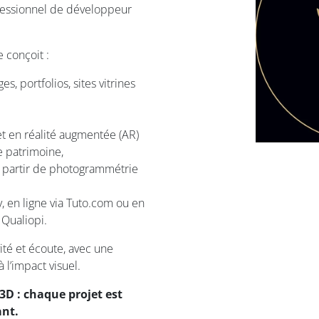
ofessionnel de développeur
 conçoit :
s, portfolios, sites vitrines
 et en réalité augmentée (AR)
e patrimoine,
 partir de photogrammétrie
, en ligne via Tuto.com ou en
 Qualiopi.
ité et écoute, avec une
à l’impact visuel.
3D : chaque projet est
ant.