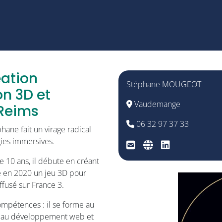
éation
Stéphane MOUGEOT
n 3D et
Vaudemange
Reims
06 32 97 37 33
hane fait un virage radical
gies immersives.
 10 ans, il débute en créant
e en 2020 un jeu 3D pour
ffusé sur France 3.
ompétences : il se forme au
s au développement web et