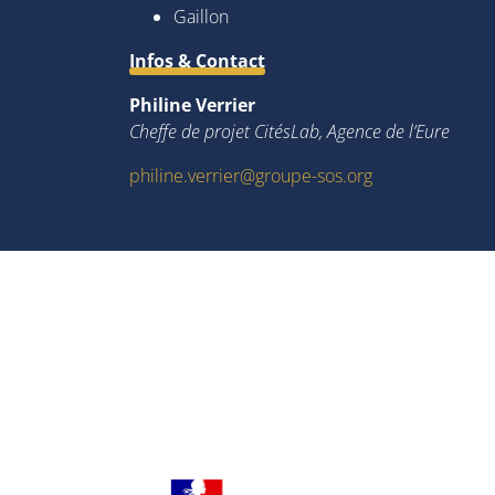
Gaillon
Infos & Contact
Philine Verrier
Cheffe de projet CitésLab, Agence de l’Eure
philine.verrier@groupe-sos.org