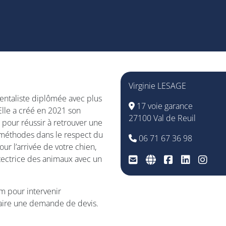
Virginie LESAGE
entaliste diplômée avec plus
17 voie garance
lle a créé en 2021 son
27100 Val de Reuil
s pour réussir à retrouver une
 méthodes dans le respect du
06 71 67 36 98
our l’arrivée de votre chien,
otectrice des animaux avec un
m pour intervenir
faire une demande de devis.