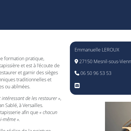
Emmanuelle LEROUX
de formation pratique,
27150 Mesnil-sous-Vien
pissière et est à l’écoute de
restaurer et garnir des sièges
06 50 96 53 53
hniques traditionnelles et
es ou abîmées.
t intéressant de les restaurer »
,
n Sablé, à Versailles.
apisserie afin que
« chacun
oi-même ».