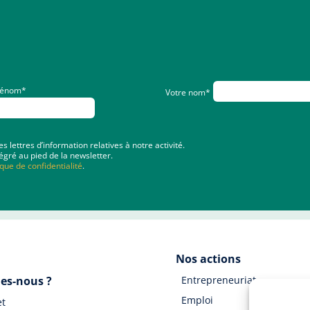
rénom*
Votre nom*
lettres d’information relatives à notre activité.
égré au pied de la newsletter.
ique de confidentialité
.
Nos actions
es-nous ?
Entrepreneuriat
Emploi
et