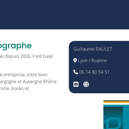
tographe
Guillaume RAULET
l depuis 2006, il est basé
Lyon / Roanne
06 14 80 54 51
 entreprise, votre bien
Bourgogne et Auvergne Rhône-
mille, books et