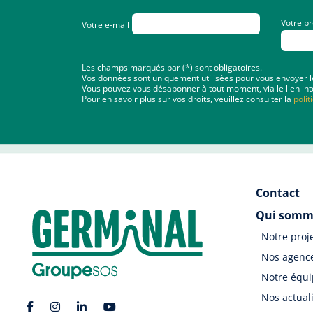
Votre p
Votre e-mail
Les champs marqués par (*) sont obligatoires.
Vos données sont uniquement utilisées pour vous envoyer les 
Vous pouvez vous désabonner à tout moment, via le lien int
Pour en savoir plus sur vos droits, veuillez consulter la
polit
Contact
Qui somm
Notre proj
Nos agenc
Notre équ
Nos actual