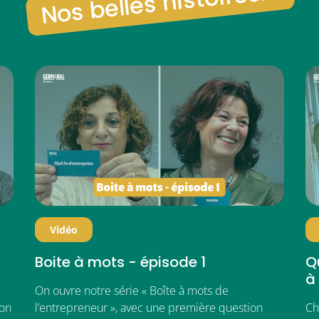
Nos belles histoires...
Vidéo
Boite à mots - épisode 1
Qu
à 
On ouvre notre série « Boîte à mots de
ion
l’entrepreneur », avec une première question
Ch