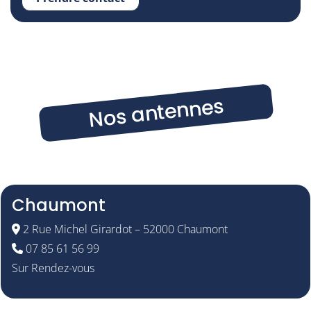
Nos antennes
Chaumont
2 Rue Michel Girardot – 52000 Chaumont
07 85 61 56 99
Sur Rendez-vous