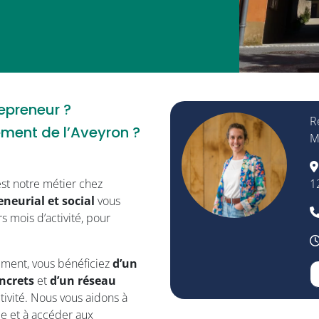
epreneur ?
R
ement de l’Aveyron ?
M
’est notre métier chez
1
eurial et social
vous
 mois d’activité, pour
ement, vous bénéficiez
d’un
ncrets
et
d’un réseau
ctivité. Nous vous aidons à
gie et à accéder aux