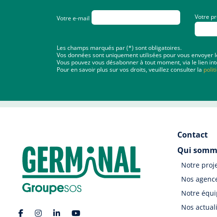
Votre p
Votre e-mail
Les champs marqués par (*) sont obligatoires.
Vos données sont uniquement utilisées pour vous envoyer les 
Vous pouvez vous désabonner à tout moment, via le lien int
Pour en savoir plus sur vos droits, veuillez consulter la
polit
Contact
Qui somm
Notre proj
Nos agenc
Notre équ
Nos actual