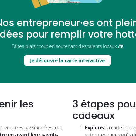
Nos entrepreneur·es ont plei
idées pour remplir votre hott
Faites plaisir tout en soutenant des talents locaux 🎁
Je découvre la carte interactive
enir les
3 étapes pou
cadeaux
reneur·es passionné·es tout
Explorez
la carte inter
re en avant leur savoir-
entrepreneur·es près d