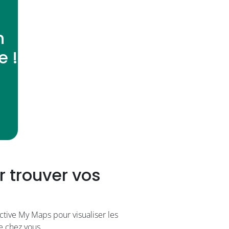
n
e !
r trouver vos
active My Maps pour visualiser les
e chez vous.