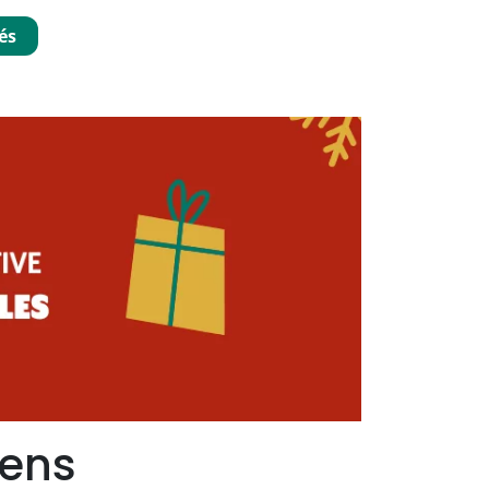
és
sens