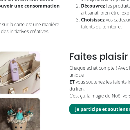
uvoir une consommation
Découvrez
les produits
artisanat, bien-être, e
Choisissez
vos cadeaux
sur la carte est une manière
talents du territoire.
es initiatives créatives.
Faites plaisi
Chaque achat compte ! Avec la
unique
ET
vous soutenez les talents lo
du lien.
C’est ça, la magie de Noël ve
Je participe et soutien